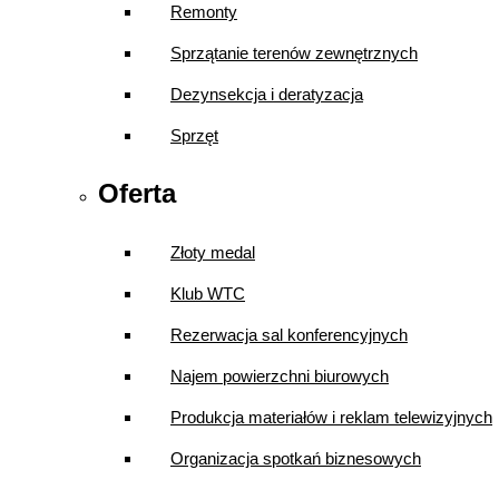
Remonty
Sprzątanie terenów zewnętrznych
Dezynsekcja i deratyzacja
Sprzęt
Oferta
Złoty medal
Klub WTC
Rezerwacja sal konferencyjnych
Najem powierzchni biurowych
Produkcja materiałów i reklam telewizyjnych
Organizacja spotkań biznesowych