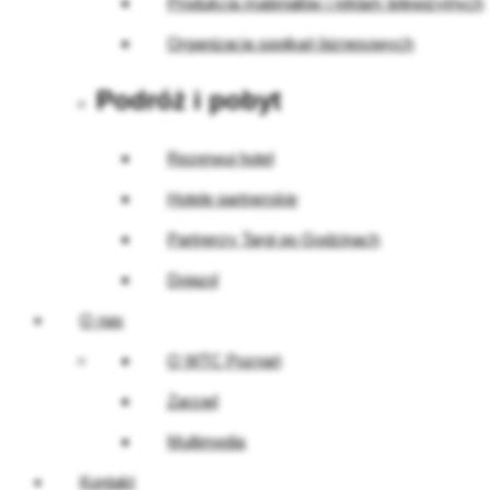
Produkcja materiałów i reklam telewizyjnych
Organizacja spotkań biznesowych
Podróż i pobyt
Rezerwuj hotel
Hotele partnerskie
Partnerzy Targi po Godzinach
Dojazd
O nas
O WTC Poznań
Zarząd
Multimedia
Kontakt