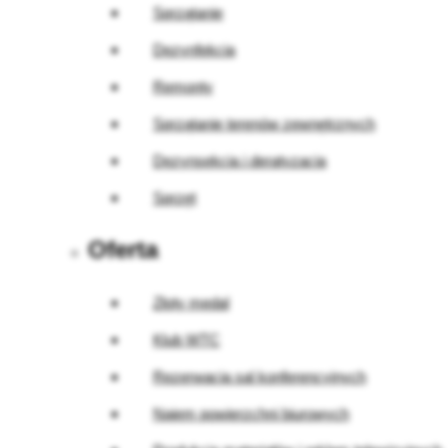
Sprzątanie
Dezynfekcja
Remonty
Sprzątanie terenów zewnętrznych
Dezynsekcja i deratyzacja
Sprzęt
Oferta
Złoty medal
Klub WTC
Rezerwacja sal konferencyjnych
Najem powierzchni biurowych