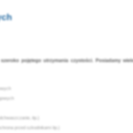
ych
szeroko pojętego utrzymania czystości. Posiadamy wiel
gowych
ngowych
dchwaszczanie, itp.)
chrona przed szkodnikami itp.)