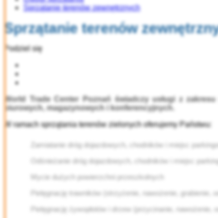
Sprzątanie terenów zewnętrznych
Sprzątanie terenów zewnętrzn
Podziel się
World Trade Center Poznań świadczy usługi z zakresu 
biurowych, magazynowych i konferencyjnych.
W ramach sprzątania terenów zielonych oferujemy Państwu:
Zamiatanie dróg dojazdowych, chodników i miejsc parkin
Odśnieżanie dróg dojazdowych, chodników i miejsc parki
Mycie dużych powierzchni przeszkolnych
Pielęgnację trawników (strzyżenie, nawożenie, grabienie, o
Pielęgnację żywopłotów i drzew (przycinanie, nawożenie, o