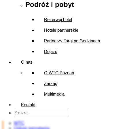
Podróż i pobyt
Rezerwuj hotel
Hotele partnerskie
Partnerzy Targi po Godzinach
Dojazd
O nas
O WTC Poznań
Zarząd
Multimedia
Kontakt
WTC
Usługi sprzątania