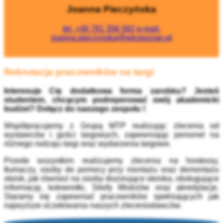
Joanna Pieczyńska
tel.
+48 781 356 582
e-mail.
joanna.pieczynska@wtcpoznan.pl
Rekrutacja pracowników na targi
Interesuje Cię dodatkowa forma zarobku?
Jesteś
studentem, chcącym podreperować swój akademicki
budżet?
Dołącz do naszego zespołu !
Współpracujemy z Grupą MTP realizując zlecenia od
wystawców i gości targowych, zapewniając personel na
różnego rodzaju targi oraz wydarzenia targowe.
Przede wszystkim realizujemy zlecenia na hostessy,
tłumaczy, osoby do pomocy przy montażu oraz demontażu
stoisk, jak również na osoby dozorujące stoiska, obsługujące
informację, kołowrotki, Strefy Mistrzów oraz akredytacje.
Staramy się zapewniać pracowników spełniających jak
najwyższe oczekiwania naszych zleceniodawców.