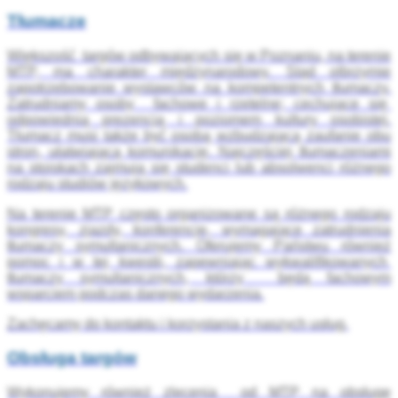
Tłumacze
Większość targów odbywających się w Poznaniu, na terenie
MTP, ma charakter międzynarodowy. Stąd olbrzymie
zapotrzebowanie wystawców na kompetentnych tłumaczy.
Zatrudniamy osoby fachowe i rzetelne; cechujące się
odpowiednią prezencją i poziomem kultury osobistej.
Tłumacz musi także być osobą wzbudzającą zaufanie obu
stron, ułatwiającą komunikację. Najczęściej tłumaczeniami
na stoiskach zajmują się studenci lub absolwenci różnego
rodzaju studiów językowych.
Na terenie MTP często organizowane są różnego rodzaju
kongresy, zjazdy, konferencje, wymagające zatrudnienia
tłumaczy symultanicznych. Oferujemy Państwu również
pomoc i w tej kwestii, zapewniając wykwalifikowanych
tłumaczy symultanicznych, którzy będą fachowym
wsparciem podczas danego wydarzenia.
Zachęcamy do kontaktu i korzystania z naszych usług.
Obsługa targów
Wykonujemy również zlecenia od MTP na obsługę