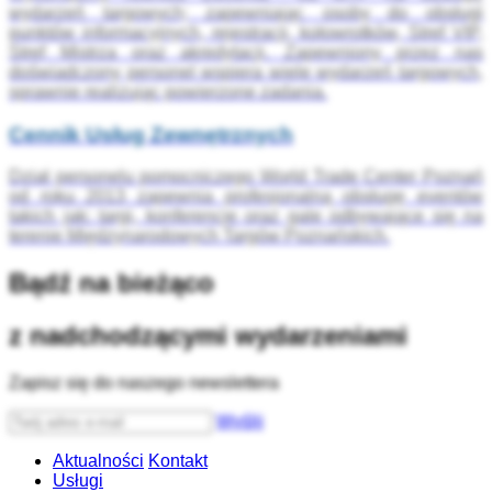
wydarzeń targowych; zapewniając osoby do obsługi
punktów informacyjnych, rejestracji, kołowrotków, Stref VIP,
Stref Mistrza oraz akredytacji. Zapewniony przez nas
doświadczony personel wspiera wiele wydarzeń targowych,
sprawnie realizując powierzone zadania.
Cennik Usług Zewnętrznych
Dział personelu pomocniczego World Trade Center Poznań
od roku 2013 zapewnia profesjonalną obsługę eventów
takich jak: targi, konferencje oraz gale odbywające się na
terenie Międzynarodowych Targów Poznańskich.
Bądź na bieżąco
z nadchodzącymi wydarzeniami
Zapisz się do naszego newslettera
Wyślij
Aktualności
Kontakt
Usługi