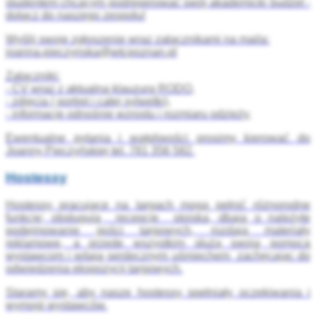
studentem chcącym podreperować swój akademicki budżet -
dołącz do naszego zespołu!
Wyślij swoje zgłoszenie wraz załącznikami na maila:
joanna.pieczynska@wtcpoznan.pl
Załączniki:
- CV wraz z aktualną klauzurą RODO,
- zdjęcia ( portret i całej sylwetki),
- informacje odnośnie wzrostu i rozmiaru odzieży,
Ewentualne pytania i wątpliwości prosimy kierować do
Joanny Pieczyńskiej tel. 781 356 582.
Hostessy
Hostessy pracujące na targach mogą pełnić różnorodne
funkcje; obsługują recepcje stoiska, dbają o należyte
podejmowanie gości targowych, rozdają materiały
reklamowe, a przede wszystkim służą swoją pomocą
wystawcom i witają serdecznym uśmiechem zachęcając do
odwiedzenia ekspozycji targowych.
Staramy się, aby nasze hostessy spełniały oczekiwania i
wymogi wystawców.