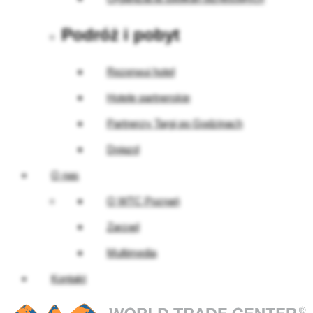
Podróż i pobyt
Rezerwuj hotel
Hotele partnerskie
Partnerzy Targi po Godzinach
Dojazd
O nas
O WTC Poznań
Zarząd
Multimedia
Kontakt