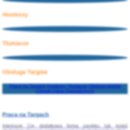
Hostessy
Tłumacze
Obsługa Targów
Praca na Targach
Hostessy
Tłumacze
Obsługa targów
Cennik Usług Zewnętrznych
Praca na Targach
Interesuje Cię dodatkowa forma zarobku lub jesteś