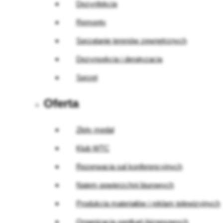
Dezynfekcja
Remonty
Sprzątanie terenów zewnętrznych
Dezynsekcja i deratyzacja
Sprzęt
Oferta
Złoty medal
Klub WTC
Rezerwacja sal konferencyjnych
Najem powierzchni biurowych
Produkcja materiałów i reklam telewizyjnych
Organizacja spotkań biznesowych