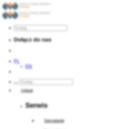
Dołącz do nas
PL
EN
Usługi
Serwis
Sprzątanie