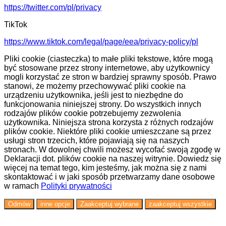
https://twitter.com/pl/privacy
TikTok
https://www.tiktok.com/legal/page/eea/privacy-policy/pl
Pliki cookie (ciasteczka) to małe pliki tekstowe, które mogą
być stosowane przez strony internetowe, aby użytkownicy
mogli korzystać ze stron w bardziej sprawny sposób. Prawo
stanowi, że możemy przechowywać pliki cookie na
urządzeniu użytkownika, jeśli jest to niezbędne do
funkcjonowania niniejszej strony. Do wszystkich innych
rodzajów plików cookie potrzebujemy zezwolenia
użytkownika. Niniejsza strona korzysta z różnych rodzajów
plików cookie. Niektóre pliki cookie umieszczane są przez
usługi stron trzecich, które pojawiają się na naszych
stronach. W dowolnej chwili możesz wycofać swoją zgodę w
Deklaracji dot. plików cookie na naszej witrynie. Dowiedz się
więcej na temat tego, kim jesteśmy, jak można się z nami
skontaktować i w jaki sposób przetwarzamy dane osobowe
w ramach
Polityki prywatności
Odmów
inne opcje
Zaakceptuj wybrane
zaakceptuj wszystkie